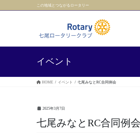
コ
ナ
この地域とつながるロータリー
ン
ビ
テ
ゲ
ン
ー
ツ
シ
に
ョ
移
ン
動
に
イベント
移
動
HOME
イベント
七尾みなとRC合同例会
2025年3月7日
七尾みなとRC合同例