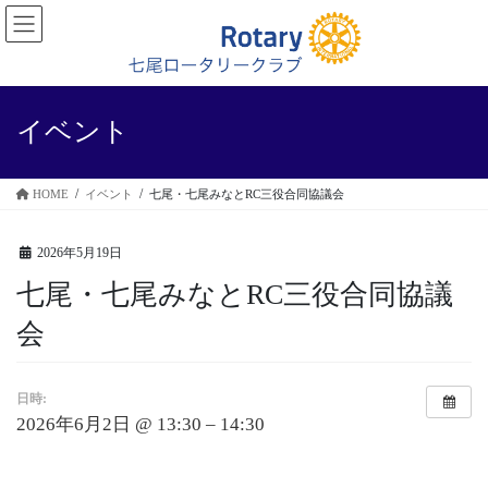
コ
ナ
ン
ビ
テ
ゲ
ン
ー
ツ
シ
に
ョ
イベント
移
ン
動
に
移
HOME
イベント
七尾・七尾みなとRC三役合同協議会
動
2026年5月19日
七尾・七尾みなとRC三役合同協議
会
日時:
2026年6月2日 @ 13:30 – 14:30