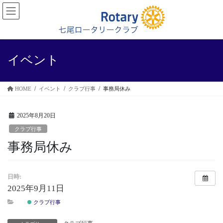
コ
ナ
ン
ビ
テ
ゲ
ン
ー
ツ
シ
に
ョ
イベント
移
ン
動
に
移
HOME
イベント
クラブ行事
事務局休み
動
2025年8月20日
クラブ行事
事務局休み
日時:
2025年9月11日
クラブ行事