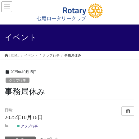
コ
ナ
ン
ビ
テ
ゲ
ン
ー
ツ
シ
に
ョ
イベント
移
ン
動
に
移
HOME
イベント
クラブ行事
事務局休み
動
2025年10月15日
クラブ行事
事務局休み
日時:
2025年10月16日
クラブ行事