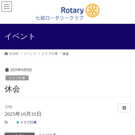
コ
ナ
ン
ビ
テ
ゲ
ン
ー
ツ
シ
に
ョ
イベント
移
ン
動
に
移
HOME
イベント
クラブ行事
休会
動
2025年9月9日
クラブ行事
休会
日時:
2025年10月31日
クラブ行事