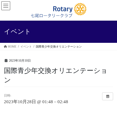
コ
ナ
ン
ビ
テ
ゲ
ン
ー
ツ
シ
に
ョ
イベント
移
ン
動
に
移
HOME
イベント
国際青少年交換オリエンテーション
動
2023年10月10日
国際青少年交換オリエンテーショ
ン
日時:
2023年10月28日 @ 01:48 – 02:48