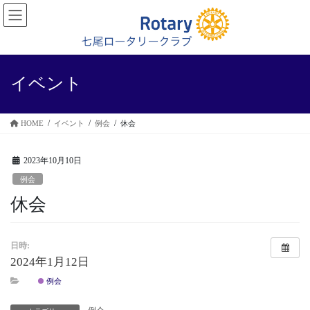
コ
ナ
ン
ビ
テ
ゲ
ン
ー
ツ
シ
に
ョ
イベント
移
ン
動
に
移
HOME
イベント
例会
休会
動
2023年10月10日
例会
休会
日時:
2024年1月12日
例会