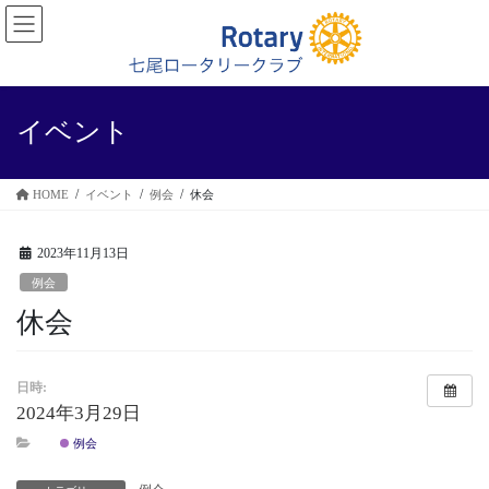
コ
ナ
ン
ビ
テ
ゲ
ン
ー
ツ
シ
に
ョ
イベント
移
ン
動
に
移
HOME
イベント
例会
休会
動
2023年11月13日
例会
休会
日時:
2024年3月29日
例会