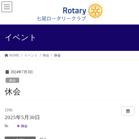
コ
ナ
ン
ビ
テ
ゲ
ン
ー
ツ
シ
に
ョ
イベント
移
ン
動
に
移
HOME
イベント
例会
休会
動
2024年7月3日
例会
休会
日時:
2025年5月30日
例会