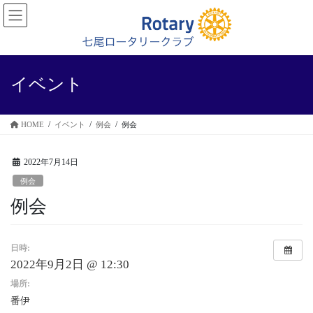
コ
ナ
ン
ビ
テ
ゲ
ン
ー
ツ
シ
に
ョ
イベント
移
ン
動
に
移
HOME
イベント
例会
例会
動
2022年7月14日
例会
例会
日時:
2022年9月2日 @ 12:30
場所:
番伊