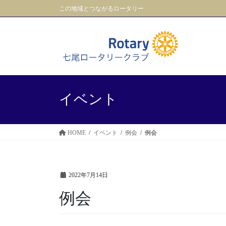
コ
ナ
この地域とつながるロータリー
ン
ビ
テ
ゲ
ン
ー
ツ
シ
に
ョ
移
ン
動
に
イベント
移
動
HOME
イベント
例会
例会
2022年7月14日
例会