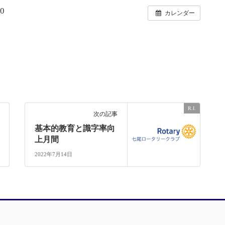
0
カレンダー
R.I.
次の記事
基本的教育と識字率向
上月間
2022年7月14日