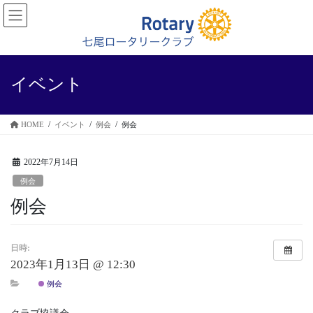
コ
ナ
ン
ビ
テ
ゲ
ン
ー
ツ
シ
に
ョ
イベント
移
ン
動
に
移
HOME
イベント
例会
例会
動
2022年7月14日
例会
例会
日時:
2023年1月13日 @ 12:30
例会