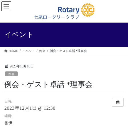
コ
ナ
ン
ビ
テ
ゲ
ン
ー
ツ
シ
に
ョ
イベント
移
ン
動
に
移
HOME
イベント
例会
例会・ゲスト卓話 *理事会
動
2023年10月10日
例会
例会・ゲスト卓話 *理事会
日時:
2023年12月1日 @ 12:30
場所:
番伊