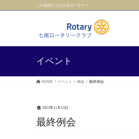
コ
ナ
この地域とつながるロータリー
ン
ビ
テ
ゲ
ン
ー
ツ
シ
に
ョ
移
ン
動
に
イベント
移
動
HOME
イベント
例会
最終例会
2023年11月13日
最終例会