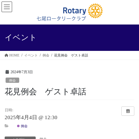
コ
ナ
ン
ビ
テ
ゲ
ン
ー
ツ
シ
に
ョ
イベント
移
ン
動
に
移
HOME
イベント
例会
花見例会 ゲスト卓話
動
2024年7月3日
例会
花見例会 ゲスト卓話
日時:
2025年4月4日 @ 12:30
例会