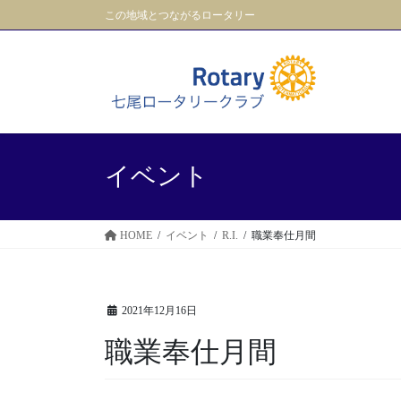
コ
ナ
この地域とつながるロータリー
ン
ビ
テ
ゲ
ン
ー
ツ
シ
に
ョ
移
ン
動
に
イベント
移
動
HOME
イベント
R.I.
職業奉仕月間
2021年12月16日
職業奉仕月間