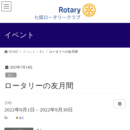
コ
ナ
ン
ビ
テ
ゲ
ン
ー
ツ
シ
に
ョ
イベント
移
ン
動
に
移
HOME
イベント
R.I.
ロータリーの友月間
動
2022年7月14日
R.I.
ロータリーの友月間
日時:
2022年9月1日 – 2022年9月30日
R.I.