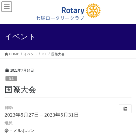
コ
ナ
ン
ビ
テ
ゲ
ン
ー
ツ
シ
に
ョ
イベント
移
ン
動
に
移
HOME
イベント
R.I.
国際大会
動
2022年7月14日
R.I.
国際大会
日時:
2023年5月27日 – 2023年5月31日
場所:
豪・メルボルン