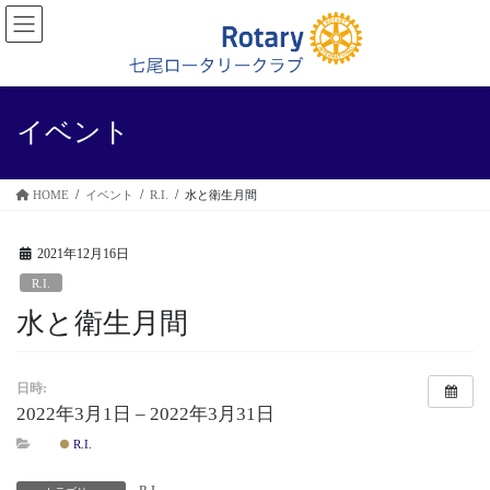
コ
ナ
ン
ビ
テ
ゲ
ン
ー
ツ
シ
に
ョ
イベント
移
ン
動
に
移
HOME
イベント
R.I.
水と衛生月間
動
2021年12月16日
R.I.
水と衛生月間
日時:
2022年3月1日 – 2022年3月31日
R.I.