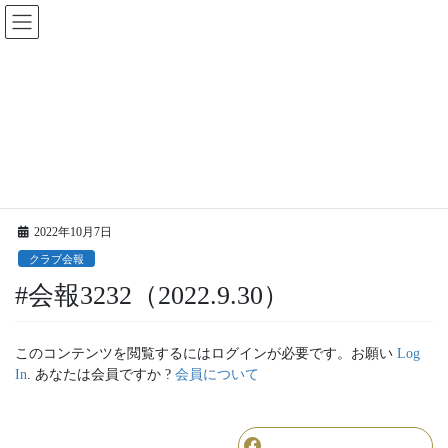
コ
ナ
ン
ビ
テ
ゲ
ン
ー
ツ
シ
に
ョ
更新情報
移
ン
動
に
移
HOME
更新情報
クラブ会報
#会報3232（2022.9.30）
動
2022年10月7日
クラブ会報
#会報3232（2022.9.30）
このコンテンツを閲覧するにはログインが必要です。お願い
Log
In
. あなたは会員ですか ?
会員について