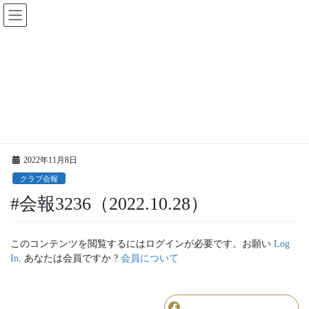
コ
ナ
ン
ビ
テ
ゲ
ン
ー
ツ
シ
に
ョ
更新情報
移
ン
動
に
移
HOME
更新情報
クラブ会報
#会報3236（2022.10.28）
動
2022年11月8日
クラブ会報
#会報3236（2022.10.28）
このコンテンツを閲覧するにはログインが必要です。お願い
Log
In
. あなたは会員ですか ?
会員について