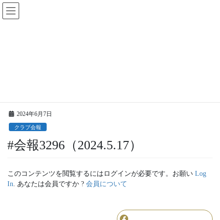
コ
ナ
ン
ビ
テ
ゲ
ン
ー
ツ
シ
に
ョ
更新情報
移
ン
動
に
移
HOME
更新情報
クラブ会報
#会報3296（2024.5.17）
動
2024年6月7日
クラブ会報
#会報3296（2024.5.17）
このコンテンツを閲覧するにはログインが必要です。お願い
Log
In
. あなたは会員ですか ?
会員について