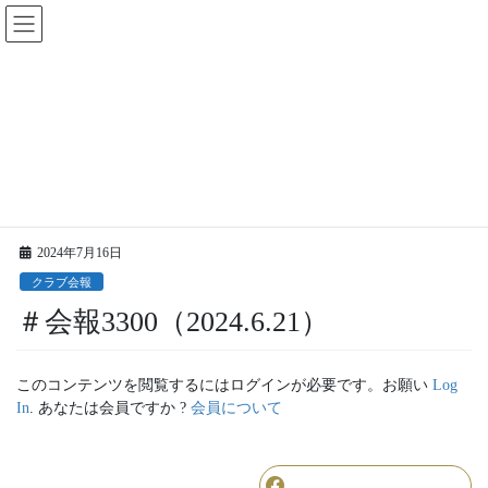
コ
ナ
ン
ビ
テ
ゲ
ン
ー
ツ
シ
に
ョ
更新情報
移
ン
動
に
移
HOME
更新情報
クラブ会報
＃会報3300（2024.6.21）
動
2024年7月16日
クラブ会報
＃会報3300（2024.6.21）
このコンテンツを閲覧するにはログインが必要です。お願い
Log
In
. あなたは会員ですか ?
会員について