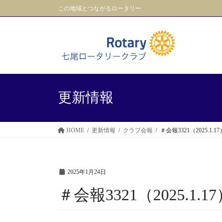
コ
ナ
この地域とつながるロータリー
ン
ビ
テ
ゲ
ン
ー
ツ
シ
に
ョ
移
ン
動
に
更新情報
移
動
HOME
更新情報
クラブ会報
＃会報3321（2025.1.17
2025年1月24日
＃会報3321（2025.1.1