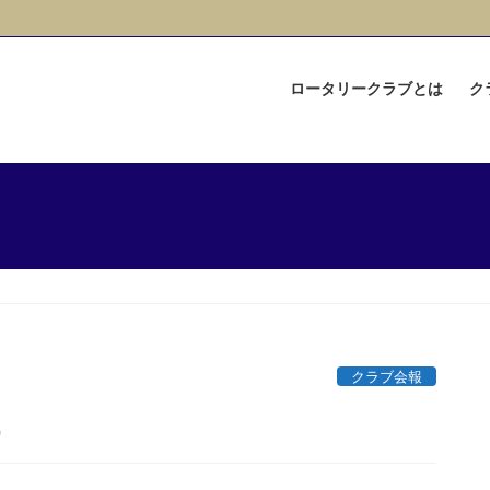
ロータリークラブとは
ク
）
クラブ会報
7）