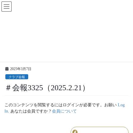
コ
ナ
ン
ビ
テ
ゲ
ン
ー
ツ
シ
に
ョ
更新情報
移
ン
動
に
移
HOME
更新情報
クラブ会報
＃会報3325（2025.2.21）
動
2025年3月7日
クラブ会報
＃会報3325（2025.2.21）
このコンテンツを閲覧するにはログインが必要です。お願い
Log
In
. あなたは会員ですか ?
会員について